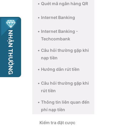
•
Quét mã ngân hàng QR
•
Internet Banking
•
Internet Banking -
Techcombank
•
Câu hỏi thường gặp khi
nạp tiền
•
Hướng dẫn rút tiền
•
Câu hỏi thường gặp khi
rút tiền
•
Thông tin liên quan đến
phí nạp tiền
Kiểm tra đặt cược